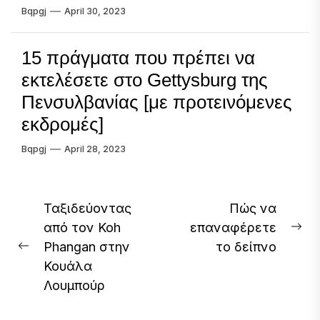
Bqpgj
April 30, 2023
15 πράγματα που πρέπει να
εκτελέσετε στο Gettysburg της
Πενσυλβανίας [με προτεινόμενες
εκδρομές]
Bqpgj
April 28, 2023
Post
Ταξιδεύοντας
Πώς να
από τον Koh
επαναφέρετε
navigation
Ne
Phangan στην
το δείπνο
Previous
pos
Κουάλα
post:
Λουμπούρ