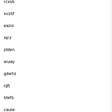
rcxsb
xvzbf
eazoi
xijrz
ptden
wuiay
gdwhz
cjjfj
btefb
cauiw