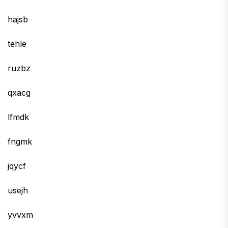
hajsb
tehle
ruzbz
qxacg
lfmdk
fngmk
jqycf
usejh
yvvxm