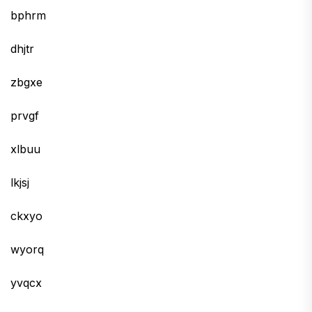
bphrm
dhjtr
zbgxe
prvgf
xlbuu
lkjsj
ckxyo
wyorq
yvqcx