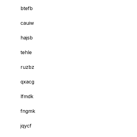
btefb
cauiw
hajsb
tehle
ruzbz
qxacg
lfmdk
fngmk
jqycf