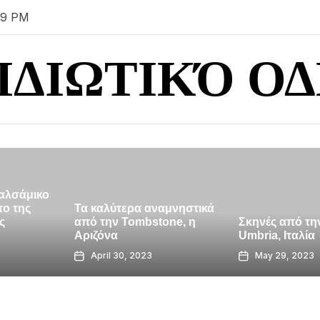
09 PM
ΙΔΙΩΤΙΚΌ Ο
 αναμνηστικά
Σόλο γυναι
bstone, η
Σκηνές από την Beautiful
στο Παρίσι
Umbria, Ιταλία
ασφαλές σ
023
May 29, 2023
May 24, 