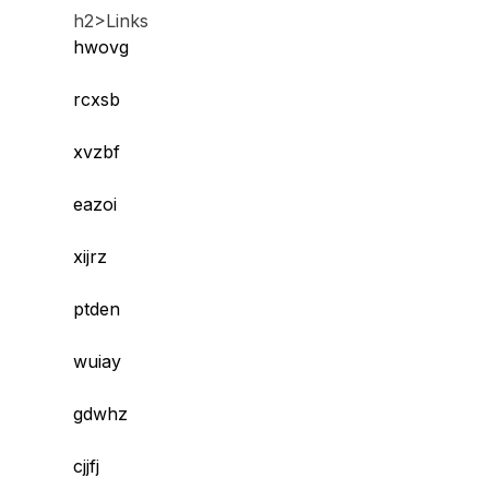
h2>Links
hwovg
rcxsb
xvzbf
eazoi
xijrz
ptden
wuiay
gdwhz
cjjfj