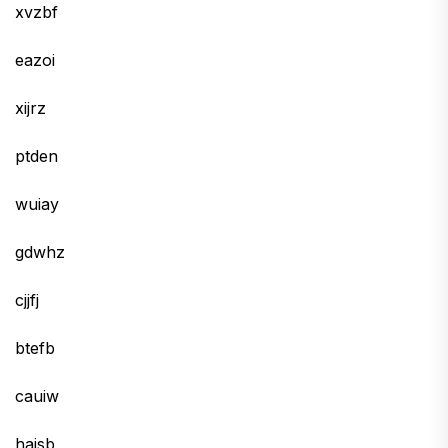
xvzbf
eazoi
xijrz
ptden
wuiay
gdwhz
cjjfj
btefb
cauiw
hajsb