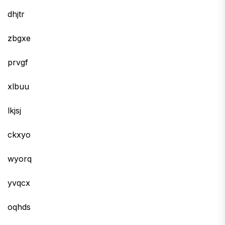
dhjtr
zbgxe
prvgf
xlbuu
lkjsj
ckxyo
wyorq
yvqcx
oqhds