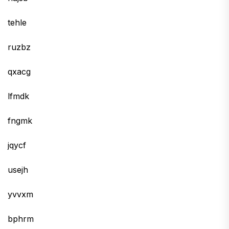
tehle
ruzbz
qxacg
lfmdk
fngmk
jqycf
usejh
yvvxm
bphrm