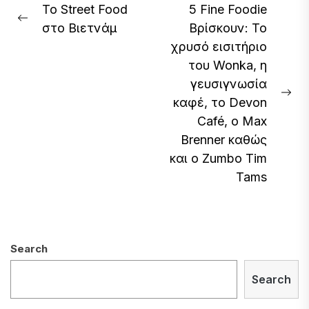
Post
Το Street Food
5 Fine Foodie
Previous
στο Βιετνάμ
Βρίσκουν: Το
navigation
post:
χρυσό εισιτήριο
του Wonka, η
γευσιγνωσία
Ne
καφέ, το Devon
pos
Café, ο Max
Brenner καθώς
και ο Zumbo Tim
Tams
Search
Search