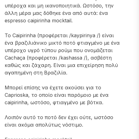
υπέροχα και μη ικανοποιητικά. Ωστόσο, την
άλλη μέρα μας δόθηκε ένα από αυτά: ένα
espresso caipirinha mocktail.
Το Caipirinha (προφέρεται /kaypirinya /) είναι
ένα βραζιλιάνικο μικτό ποτό φτιαγμένο με ένα
υπέροχο υγρό τύπου ρούμι που ονομάζεται
Cachaça (προφέρεται /kashassa /), ασβέστη
καθώς και ζάχαρη. Είναι μια επιχείρηση πολύ
αγαπημένη στη Βραζιλία.
Μπορεί επίσης να έχετε ακούσει για το
Caprioska, το οποίο είναι παρόμοιο με ένα
caipirinha, ωστόσο, φτιαγμένο με βότκα.
Λοιπόν αυτό το ποτό δεν έχει ούτε, ωστόσο
είναι ακόμα απολύτως νόστιμο.