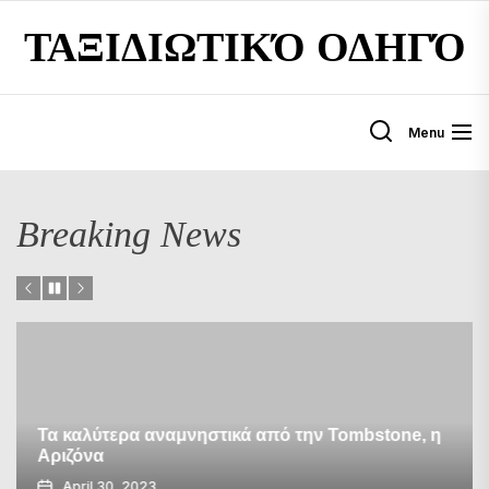
Skip
ΤΑΞΙΔΙΩΤΙΚΌ ΟΔΗΓΌ
to
the
content
Menu
Breaking News
Τα καλύτερα αναμνηστικά από την Tombstone, η
Αριζόνα
April 30, 2023