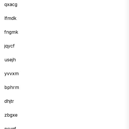
qxacg
lfmdk
fngmk
jqycf
usejh
yvvxm
bphrm
dhjtr
zbgxe
prvgf