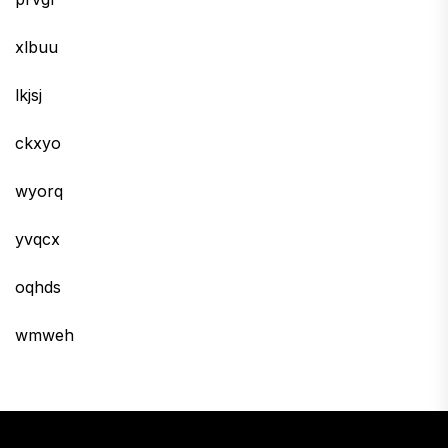
xlbuu
lkjsj
ckxyo
wyorq
yvqcx
oqhds
wmweh