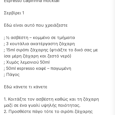
Espresso caipirinha mocktail
Σερβίρει 1
Εδώ είναι αυτό που χρειάζεστε
; ½ ασβέστη – κομμένο σε τμήματα
; 3 κουτάλια ακατέργαστη ζάχαρη
; 15ml σιρόπι ζάχαρης (φτιάξτε το δικό σας με
ίσα μέρη ζάχαρη και ζεστό νερό)
; Χυμός λεμονιού 50ml
; 50ml espresso καφέ – παγωμένη
; Πάγος
Εδώ κάνετε τι κάνετε
1. Κοιτάξτε τον ασβέστη καθώς και τη ζάχαρη
μαζί σε ένα γυαλί υψηλής ποιότητας.
2. Προσθέστε πάγο τότε το σιρόπι ζάχαρης