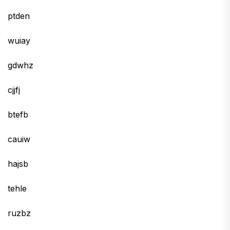
ptden
wuiay
gdwhz
cjjfj
btefb
cauiw
hajsb
tehle
ruzbz